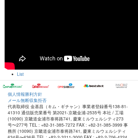
List
個人情報勝利方針
メール無断収集拒否
代表取締役 金基昌（キム・ギチャン）事業者登録番号138-81-
41310 通信販売業番号 第2021-京畿金浦-2535号
本社 / 工場
(10090) 京畿道金浦市泰将路741, 慶東ミルウェルシティ273
号〜277号 TEL : +82-31-385-7272 FAX : +82-31-385-3999
事
務所 (10090) 京畿道金浦市泰将路741, 慶東ミルウェルシティ
634号〜636号 TEL : +82-2-3211-3000 FAX : +82-2-706-4224