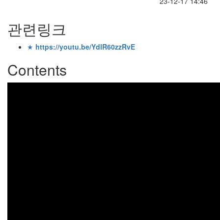
23-12-17 14:46
관련링크
★
https://youtu.be/YdlR60zzRvE
Contents