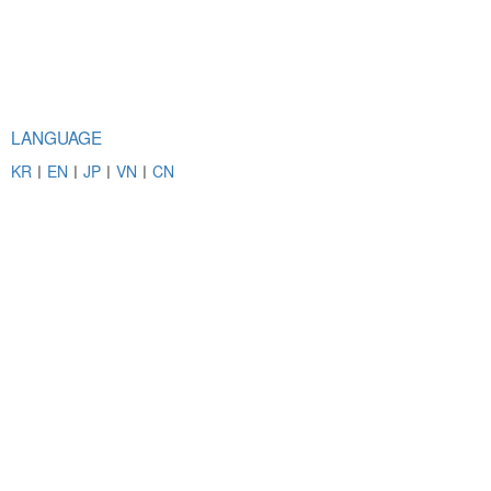
LANGUAGE
KR
ㅣ
EN
ㅣ
JP
ㅣ
VN
ㅣ
CN